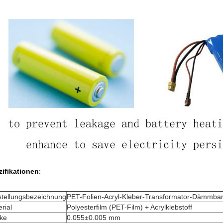
zifikationen
:
stellungsbezeichnung
PET-Folien-Acryl-Kleber-Transformator-Dämmba
rial
Polyesterfilm (PET-Film) + Acrylklebstoff
rke
0.055±0.005 mm