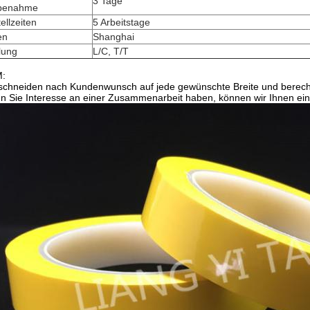
3 Tage
benahme
ellzeiten
5 Arbeitstage
en
Shanghai
lung
L/C, T/T
:
schneiden nach Kundenwunsch auf jede gewünschte Breite und berech
 Sie Interesse an einer Zusammenarbeit haben, können wir Ihnen ein