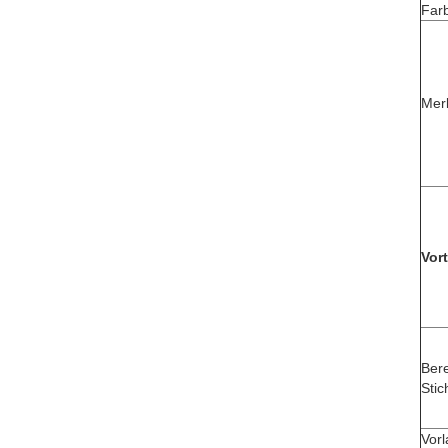
Far
Mer
Vort
Bere
Sti
Vorl