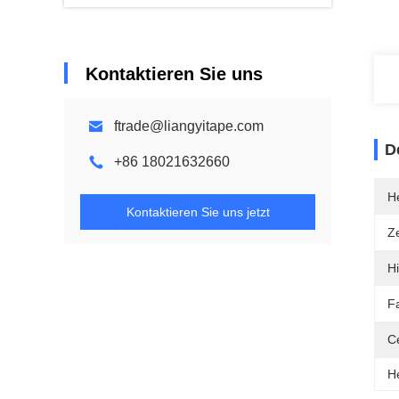
Kontaktieren Sie uns
ftrade@liangyitape.com
D
+86 18021632660
He
Kontaktieren Sie uns jetzt
Ze
Hi
F
Ce
H