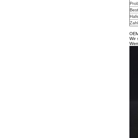
Pro
Best
Haf
Zah
OEM
Wir 
Wenn