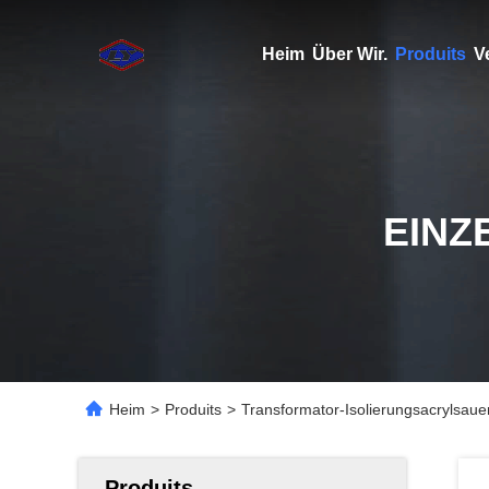
Heim
Über Wir.
Produits
V
EINZ
Heim
>
Produits
>
Transformator-Isolierungsacrylsa
Produits