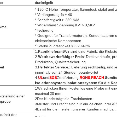
be
dunkelgelb
0
* 130
C Hohe Temperatur, flammfest, stabil und z
* Verlängerung % ≥ 40
* Schälfestigkeit ≥ 250 N/M
* Widerstand Spannung KV: > 3,5KV
kmal
* Isolierung
* Geeignet für Transformatoren, Kondensatoren 
elektronische Komponenten.
* Starke Zugfestigkeit > 3,2 KN/m
1.
Fabriklieferant
Wir sind eine Fabrik, die Klebstof
2.
Wettbewerbsfähiger Preis
: Direktverkäufe, pr
Produktion, Qualitätssicherung
eil
3.
Perfekter Service.
: Lieferung rechtzeitig, und 
innerhalb von 24 Stunden beantwortet
4.
UL
und
SGS
Zertifizierung;
ROHS
,
REACH
;
Sumit
Isolationssystem
;
Isolationssystem für die Ko
1Wir schicken Ihnen kostenlos eine Probe mit ein
maximal 20 mm.
itstellung einer
2Der Kunde trägt die Frachtkosten.
chprobe
3Muster und Fracht sind nur ein Zeichen Ihrer Aufr
4Es ist für die meisten unserer Kunden machbar.
aufzeit der