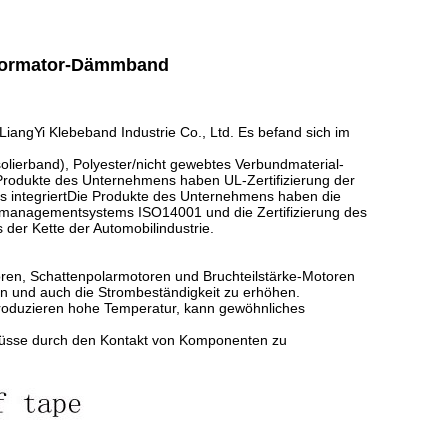
sformator-Dämmband
angYi Klebeband Industrie Co., Ltd. Es befand sich im
.
olierband), Polyester/nicht gewebtes Verbundmaterial-
Produkte des Unternehmens haben UL-Zertifizierung der
ms integriertDie Produkte des Unternehmens haben die
eltmanagementsystems ISO14001 und die Zertifizierung des
er Kette der Automobilindustrie.
oren, Schattenpolarmotoren und Bruchteilstärke-Motoren
rn und auch die Strombeständigkeit zu erhöhen.
 produzieren hohe Temperatur, kann gewöhnliches
hlüsse durch den Kontakt von Komponenten zu