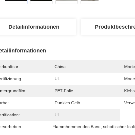
Detailinformationen
Produktbeschr
etailinformationen
rkunftsort
China
Mark
rtifizierung
UL
Mode
ntergrundfilm:
PET-Folie
Klebst
arbe:
Dunkles Gelb
Verw
rtification:
UL
ervorheben:
Flammhemmendes Band
, 
schottischer Iso