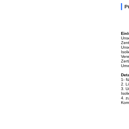
P
Einl
Unse
Zent
Unse
Isol
Vere
Zert
Umwe
Deta
1- f
2. L
3. U
Isol
4. z
Kom