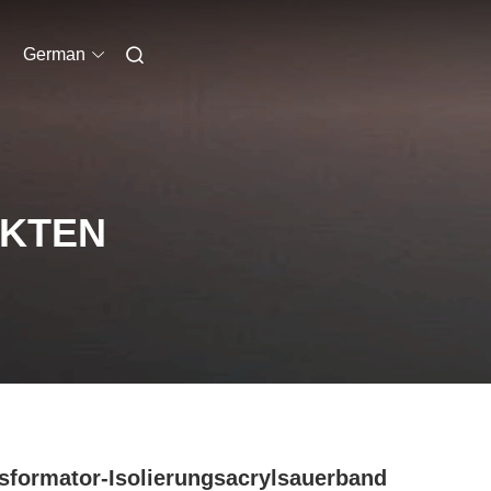
German
UKTEN
sformator-Isolierungsacrylsauerband