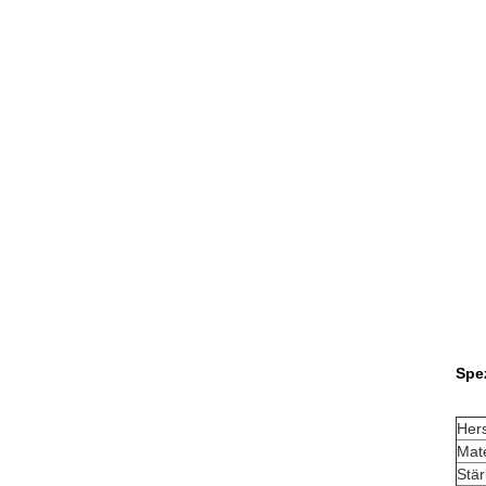
Spe
Her
Mate
Stä