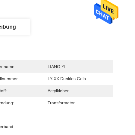
eibung
enname
LIANG YI
llnummer
LY-XX Dunkles Gelb
off:
Acrylkleber
endung:
Transformator
lierband