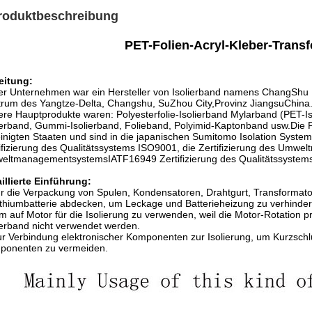
roduktbeschreibung
PET-Folien-Acryl-Kleber-Tran
eitung:
r Unternehmen war ein Hersteller von Isolierband namens ChangShu Li
rum des Yangtze-Delta, Changshu, SuZhou City,Provinz JiangsuChina
re Hauptprodukte waren: Polyesterfolie-Isolierband Mylarband (PET-Is
ierband, Gummi-Isolierband, Folieband, Polyimid-Kaptonband usw.Die 
inigten Staaten und sind in die japanischen Sumitomo Isolation Syste
ifizierung des Qualitätssystems ISO9001, die Zertifizierung des Umw
ltmanagementsystemsIATF16949 Zertifizierung des Qualitätssystems d
illierte Einführung:
ür die Verpackung von Spulen, Kondensatoren, Drahtgurt, Transformat
ithiumbatterie abdecken, um Leckage und Batterieheizung zu verhinde
m auf Motor für die Isolierung zu verwenden, weil die Motor-Rotation
ierband nicht verwendet werden.
ur Verbindung elektronischer Komponenten zur Isolierung, um Kurzsc
ponenten zu vermeiden.