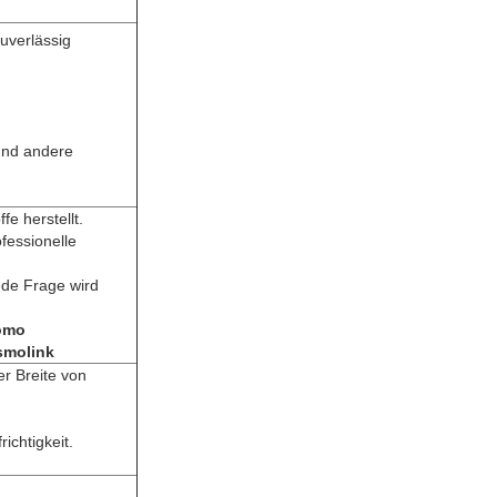
uverlässig
und andere
fe herstellt.
ofessionelle
jede Frage wird
omo
smolink
er Breite von
ichtigkeit.