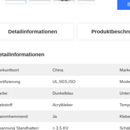
B
Detailinformationen
Produktbeschr
etailinformationen
rkunftsort
China
Mark
rtifizierung
UL,SGS,ISO
Mode
arbe:
Dunkelblau
Unter
ebstoff:
Acrylkleber
Tempe
lammhemmend:
Ja
Klebe
pannung Standhalten:
> 3,5 KV
Schäb