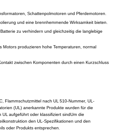
ansformatoren, Schattenpolmotoren und Pferdemotoren.
solierung und eine brennhemmende Wirksamkeit bieten.
tterie zu verhindern und gleichzeitig die langlebige
des Motors produzieren hohe Temperaturen, normal
 Kontakt zwischen Komponenten durch einen Kurzschluss
0°C, Flammschutzmittel nach UL 510-Nummer, UL-
orien (UL) anerkannte Produkte wurden für die
L aufgeführt oder klassifiziert sindUm die
ilkonstruktion den UL-Spezifikationen und den
ls oder Produkts entsprechen.