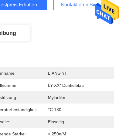
estpreis Erhalten
Kontaktieren Sie Uns
eibung
enname
LIANG YI
llnummer
LY-XX* Dunkelblau
stützung:
Mylarfilm
raturbeständigkeit:
°C 130
seite:
Einseitig
ende Stärke:
> 250n/m