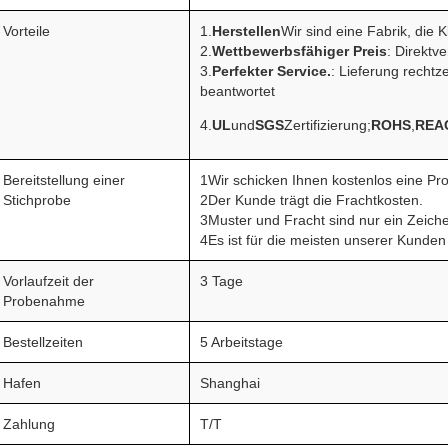
Vorteile
1.
Herstellen
Wir sind eine Fabrik, die Kl
2.
Wettbewerbsfähiger Preis
: Direktv
3.
Perfekter Service.
: Lieferung rechtz
beantwortet
4.
UL
und
SGS
Zertifizierung;
ROHS
,
REA
Bereitstellung einer
1Wir schicken Ihnen kostenlos eine Pr
Stichprobe
2Der Kunde trägt die Frachtkosten.
3Muster und Fracht sind nur ein Zeichen
4Es ist für die meisten unserer Kunde
Vorlaufzeit der
3 Tage
Probenahme
Bestellzeiten
5 Arbeitstage
Hafen
Shanghai
Zahlung
T/T