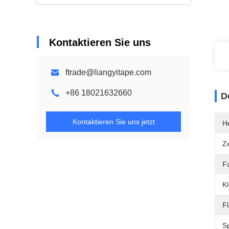
Kontaktieren Sie uns
ftrade@liangyitape.com
+86 18021632660
D
Kontaktieren Sie uns jetzt
He
Ze
F
Kl
F
S