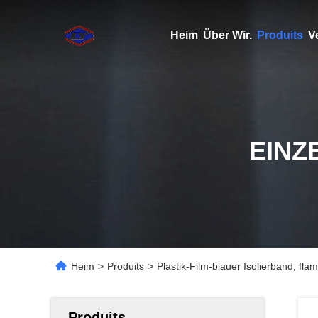
Heim
Über Wir.
Produits
V
EINZ
Heim
>
Produits
>
Plastik-Film-blauer Isolierband, f
Produits