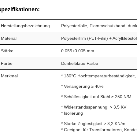
Spezifikationen:
Herstellungsbezeichnung
Polyesterfolie, Flammschutzband, dunk
Material
Polyesterfilm (PET-Film) + Acrylklebstof
Stärke
0.055±0.005 mm
Farbe
Dunkelblaue Farbe
Merkmal
* 130°C Hochtemperaturbeständigkeit, F
* Verlängerung ≥ 40%
* Schälfestigkeit auf Stahl ≥ 250 N/M
* Widerstandsspannung: > 3,5 KV
* Isolierung
* Starke Zugfestigkeit > 3,2 KN/m
* Geeignet für Transformatoren, Kond