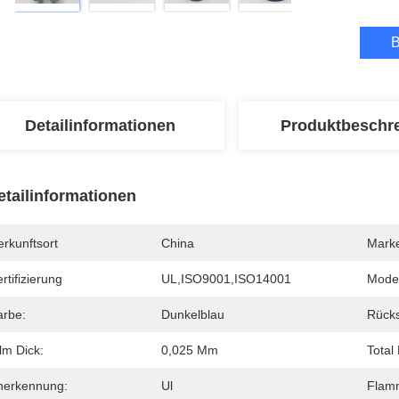
B
Detailinformationen
Produktbeschr
etailinformationen
rkunftsort
China
Mark
rtifizierung
UL,ISO9001,ISO14001
Mode
arbe:
Dunkelblau
Rücks
lm Dick:
0,025 Mm
Total 
nerkennung:
Ul
Flamm