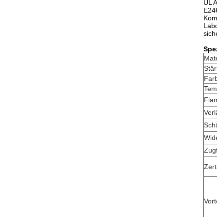
UL A
E246
Komp
Labo
sich
Spez
Mate
Stä
Far
Tem
Fla
Ver
Schä
Wid
Zugf
Zert
Vort