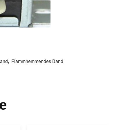
band
,
Flammhemmendes Band
e