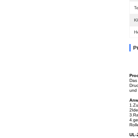
T
Kl
H
P
Pro
Das 
Druc
und 
Anw
1.Zu
2Ide
3.Ra
4.
ge
Roll
UL-Z