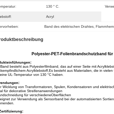
emperatur:
130 ° C.
Verw
ebstoff:
Acryl
ervorheben:
Band des elektrischen Drahtes
, 
Flammhem
roduktbeschreibung
Polyester-PET-Folienbrandschutzband für
dukteinführungen:
Band besteht aus Polyesterfilmband, das auf einer Seite mit Acrylkleb
kempfindlichem Acrylklebstoff,Es besteht aus Materialien, die in viele
eine UL-Temperatur von 130 °C haben.
endungen:
r Wicklung von Transformatoren, Spulen, Kondensatoren und elektris
al für dekorative Streifenanwendungen
ndschneidung für verschiedene
Oberflächen
eignet zur Verwendung als Sensorband bei der automatisierten Sortieru
enenden.
ertifizierung: