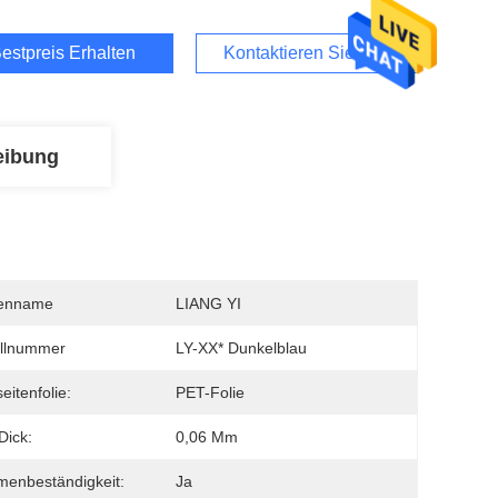
estpreis Erhalten
Kontaktieren Sie Uns
eibung
enname
LIANG YI
llnummer
LY-XX* Dunkelblau
eitenfolie:
PET-Folie
Dick:
0,06 Mm
enbeständigkeit:
Ja