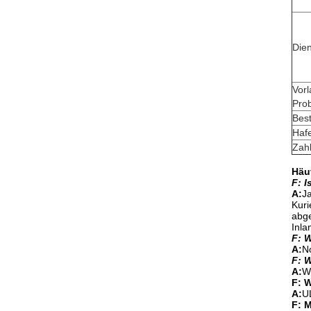
Dien
Vorl
Pro
Best
Haf
Zah
Häu
F: I
A:
J
Kuri
abge
Inla
F: W
A:
No
F: W
A:
W
F: W
A:
U
F: 