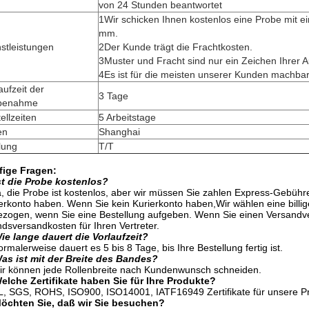
von 24 Stunden beantwortet
1Wir schicken Ihnen kostenlos eine Probe mit e
mm.
stleistungen
2Der Kunde trägt die Frachtkosten.
3Muster und Fracht sind nur ein Zeichen Ihrer Au
4Es ist für die meisten unserer Kunden machbar
aufzeit der
3 Tage
benahme
ellzeiten
5 Arbeitstage
en
Shanghai
lung
T/T
fige Fragen:
st die Probe kostenlos?
a, die Probe ist kostenlos, aber wir müssen Sie zahlen Express-Gebüh
erkonto haben. Wenn Sie kein Kurierkonto haben,Wir wählen eine bill
zogen, wenn Sie eine Bestellung aufgeben. Wenn Sie einen Versandve
ndsversandkosten für Ihren Vertreter.
ie lange dauert die Vorlaufzeit?
rmalerweise dauert es 5 bis 8 Tage, bis Ihre Bestellung fertig ist.
as ist mit der Breite des Bandes?
ir können jede Rollenbreite nach Kundenwunsch schneiden.
elche Zertifikate haben Sie für Ihre Produkte?
L, SGS, ROHS, ISO900, ISO14001, IATF16949 Zertifikate für unsere P
Möchten Sie, daß wir Sie besuchen?