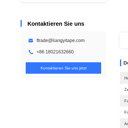
Kontaktieren Sie uns
ftrade@liangyitape.com
+86 18021632660
D
Kontaktieren Sie uns jetzt
He
Ze
F
Fi
A