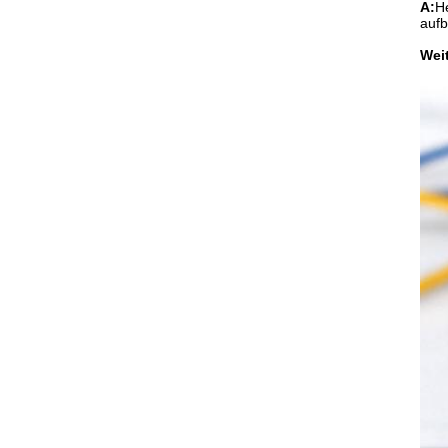
A:
He
auf
Weit