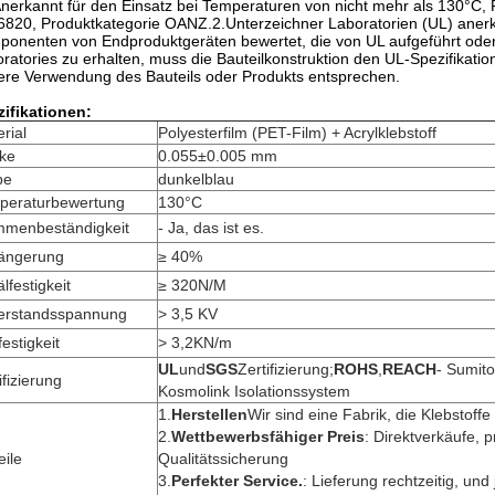
nerkannt für den Einsatz bei Temperaturen von nicht mehr als 130°
820, Produktkategorie OANZ.2.Unterzeichner Laboratorien (UL) anerk
onenten von Endproduktgeräten bewertet, die von UL aufgeführt oder 
ratories zu erhalten, muss die Bauteilkonstruktion den UL-Spezifika
ere Verwendung des Bauteils oder Produkts entsprechen.
ifikationen:
rial
Polyesterfilm (PET-Film) + Acrylklebstoff
rke
0.055±0.005 mm
be
dunkelblau
peraturbewertung
130°C
mmenbeständigkeit
- Ja, das ist es.
längerung
≥ 40%
lfestigkeit
≥ 320N/M
erstandsspannung
> 3,5 KV
estigkeit
> 3,2KN/m
UL
und
SGS
Zertifizierung;
ROHS
,
REACH
- Sumito
ifizierung
Kosmolink Isolationssystem
1.
Herstellen
Wir sind eine Fabrik, die Klebstoffe 
2.
Wettbewerbsfähiger Preis
: Direktverkäufe, p
eile
Qualitätssicherung
3.
Perfekter Service.
: Lieferung rechtzeitig, und