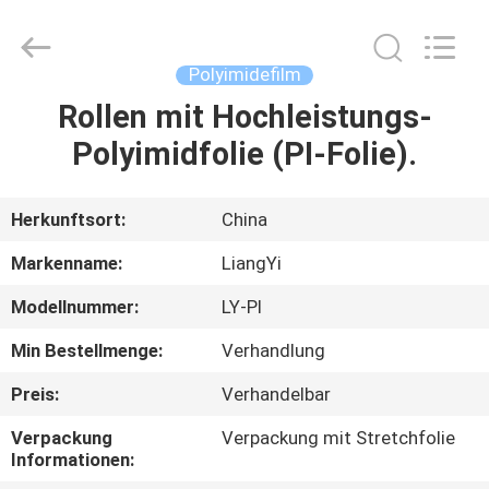
City
Liangyi
Tape
Industry
Co.,
Polyimidefilm
Ltd..
All
Rights
Rollen mit Hochleistungs-
HAUS
Reserved.
Polyimidfolie (PI-Folie).
PRODUKTE
Herkunftsort:
China
ÜBER
Markenname:
LiangYi
UNS
Modellnummer:
LY-PI
Min Bestellmenge:
Verhandlung
FABRIK-
AUSFLUG
Preis:
Verhandelbar
Verpackung
Verpackung mit Stretchfolie
Informationen:
QUALITÄTSKONTROLLE