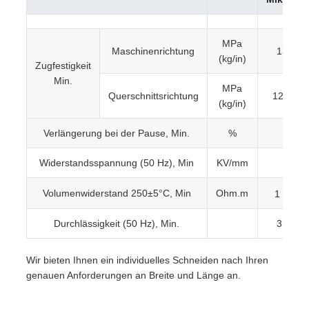
MPa
Maschinenrichtung
139 (9)
(kg/in)
Zugfestigkeit
Min.
MPa
Querschnittsrichtung
120 (7.8
(kg/in)
Verlängerung bei der Pause, Min.
%
40
Widerstandsspannung (50 Hz), Min
KV/mm
190
1
Volumenwiderstand 250±5°C, Min
Ohm.m
1 x 10
Durchlässigkeit (50 Hz), Min.
3.1-3.9
Wir bieten Ihnen ein individuelles Schneiden nach Ihren
genauen Anforderungen an Breite und Länge an.