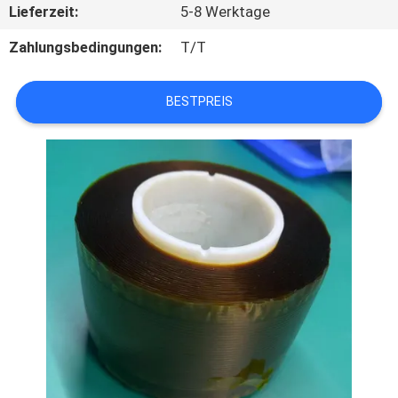
Lieferzeit:
5-8 Werktage
TRETEN
Zahlungsbedingungen:
T/T
SIE
MIT
BESTPREIS
UNS
IN
VERBINDUNG
NACHRICHTEN
FORDERN
SIE
EIN
ZITAT