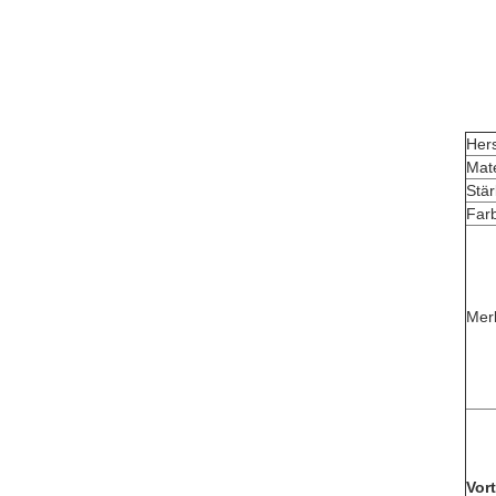
Her
Mate
Stä
Far
Mer
Vort