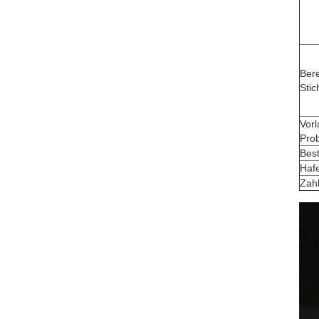
Bere
Sti
Vorl
Pro
Best
Haf
Zah