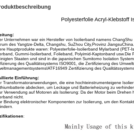
roduktbeschreibung
Polyesterfolie Acryl-Klebstoff I
eitung:
r Unternehmen war ein Hersteller von Isolierband namens ChangShu Li
rum des Yangtze-Delta, Changshu, SuZhou City,Provinz JiangsuChina
re Hauptprodukte waren: Polyesterfolie-Isolierband Mylarband (PET-Is
ierband, Gummi-Isolierband, Folieband, Polyimid-Kaptonband usw.Die 
inigten Staaten und sind in die japanischen Sumitomo Isolation Syste
ifizierung des Qualitätssystems ISO9001, die Zertifizierung des Umw
ltmanagementsystemsIATF16949 Zertifizierung des Qualitätssystems d
illierte Einführung:
r Transformatoranwendungen, die eine hochteinstrumenteigene Isoli
ithiumbatterie abdecken, um Leckage und Batterieheizung zu verhinde
ur Verwendung auf Motoren als Isolierung: Da der Motor beim Drehen 
ierband nicht.
ur Bindung elektronischer Komponenten zur Isolierung, um den Konta
indern.
zifikationen
: