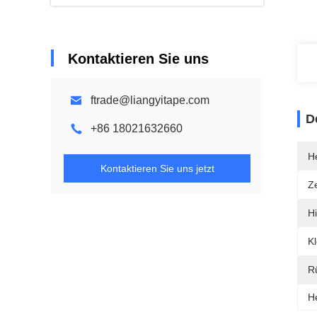
Kontaktieren Sie uns
ftrade@liangyitape.com
D
+86 18021632660
He
Kontaktieren Sie uns jetzt
Ze
Hi
Kl
Rü
H