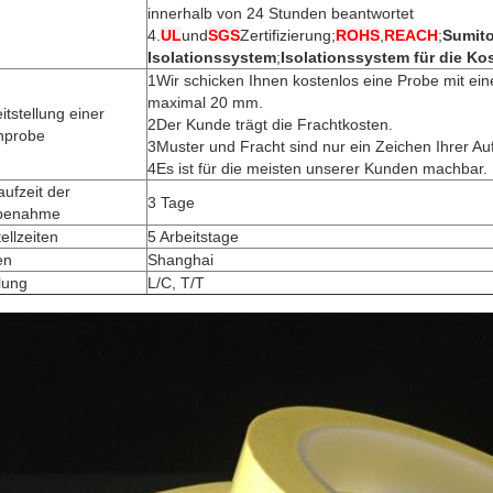
innerhalb von 24 Stunden beantwortet
4.
UL
und
SGS
Zertifizierung;
ROHS
,
REACH
;
Sumit
Isolationssystem
;
Isolationssystem für die Ko
1Wir schicken Ihnen kostenlos eine Probe mit ein
maximal 20 mm.
itstellung einer
2Der Kunde trägt die Frachtkosten.
chprobe
3Muster und Fracht sind nur ein Zeichen Ihrer Aufr
4Es ist für die meisten unserer Kunden machbar.
aufzeit der
3 Tage
benahme
ellzeiten
5 Arbeitstage
en
Shanghai
lung
L/C, T/T