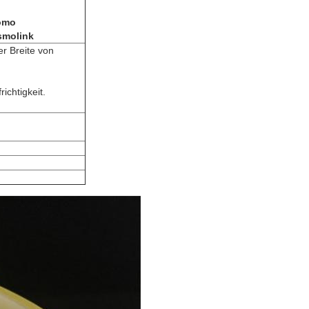
omo
smolink
er Breite von
ichtigkeit.