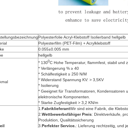
stellungsbezeichnung
Polyesterfolie Acryl-Klebstoff Isolierband hellgelb
rial
Polyesterfilm (PET-Film) + Acrylklebstoff
rke
0.055±0.005 mm
be
hellgelb
0
* 130
C Hohe Temperatur, flammfest, stabil und z
* Verlängerung % ≥ 40
* Schälfestigkeit ≥ 250 N/M
* Widerstand Spannung KV: > 3,5KV
kmal
* Isolierung
* Geeignet für Transformatoren, Kondensatoren 
elektronische Komponenten.
* Starke Zugfestigkeit > 3,2 KN/m
1.
Fabriklieferant
Wir sind eine Fabrik, die Klebstof
2.
Wettbewerbsfähiger Preis
: Direktverkäufe, pr
Produktion, Qualitätssicherung
eil
3.
Perfekter Service.
: Lieferung rechtzeitig, und 