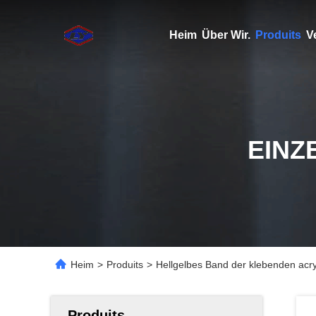
Heim
Über Wir.
Produits
V
EINZ
Heim
>
Produits
>
Hellgelbes Band der klebenden acry
Produits