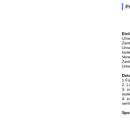
P
Einl
Unse
Zent
Unse
Isol
Vere
Zert
Umwe
Deta
1.
Fü
2. L
3- z
Isol
4. z
verh
Spe