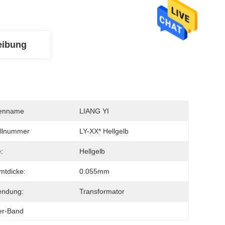
eibung
enname
LIANG YI
llnummer
LY-XX* Hellgelb
:
Hellgelb
mtdicke:
0.055mm
endung:
Transformator
er-Band