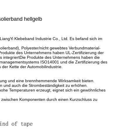
solierband hellgelb
angYi Klebeband Industrie Co., Ltd. Es befand sich im
.
olierband), Polyester/nicht gewebtes Verbundmaterial-
Produkte des Unternehmens haben UL-Zertifizierung der
ms integriertDie Produkte des Unternehmens haben die
eltmanagementsystems ISO14001 und die Zertifizierung des
er Kette der Automobilindustrie.
erung und eine brennhemmende Wirksamkeit bieten.
rn und auch die Strombeständigkeit zu erhöhen.
hohe Temperaturen erzeugt, eignet sich ein gewöhnliches
kt zwischen Komponenten durch einen Kurzschluss zu