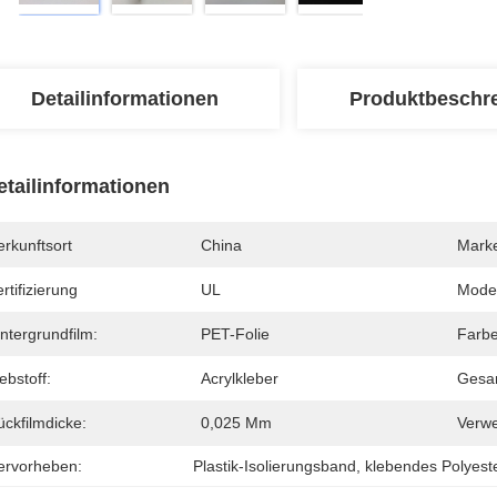
Detailinformationen
Produktbeschr
etailinformationen
rkunftsort
China
Mark
rtifizierung
UL
Mode
ntergrundfilm:
PET-Folie
Farbe
ebstoff:
Acrylkleber
Gesa
ckfilmdicke:
0,025 Mm
Verw
ervorheben:
Plastik-Isolierungsband
, 
klebendes Polyest