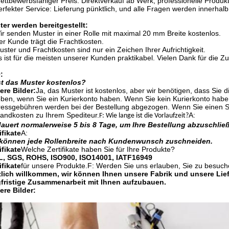
ettbewerbsfähiger Preis: Direktverkauf ab Werk, professionelle Produkt
erfekter Service: Lieferung pünktlich, und alle Fragen werden innerha
er werden bereitgestellt:
ir senden Muster in einer Rolle mit maximal 20 mm Breite kostenlos.
er Kunde trägt die Frachtkosten.
uster und Frachtkosten sind nur ein Zeichen Ihrer Aufrichtigkeit.
s ist für die meisten unserer Kunden praktikabel. Vielen Dank für die 
:
st das Muster kostenlos?
re Bilder:
Ja, das Muster ist kostenlos, aber wir benötigen, dass Si
ben, wenn Sie ein Kurierkonto haben. Wenn Sie kein Kurierkonto haben
essgebühren werden bei der Bestellung abgezogen. Wenn Sie einen Sp
andkosten zu Ihrem Spediteur.
A:
F: Wie lange ist die Vorlaufzeit?
dauert normalerweise 5 bis 8 Tage, um Ihre Bestellung abzuschlie
ifikate
A:
 können jede Rollenbreite nach Kundenwunsch zuschneiden.
ifikate
Welche Zertifikate haben Sie für Ihre Produkte?
L, SGS, ROHS, ISO900, ISO14001, IATF16949
ifikate
für unsere Produkte.
F: Werden Sie uns erlauben, Sie zu besuc
zlich willkommen, wir können Ihnen unsere Fabrik und unsere Lie
gfristige Zusammenarbeit mit Ihnen aufzubauen.
re Bilder: