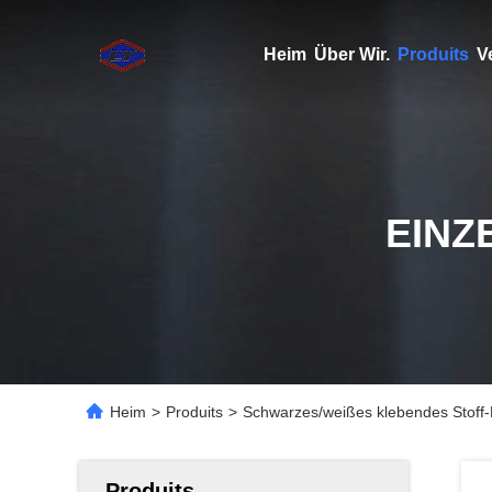
Heim
Über Wir.
Produits
V
EINZ
Heim
>
Produits
>
Schwarzes/weißes klebendes Stoff-
Produits