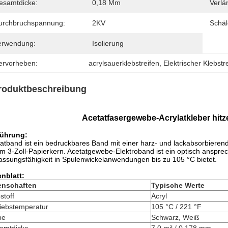
esamtdicke:
0,18 Mm
Verlä
urchbruchspannung:
2KV
Schäl
erwendung:
Isolierung
ervorheben:
acrylsauerklebstreifen
, 
Elektrischer Klebstr
roduktbeschreibung
Acetatfasergewebe-Acrylatkleber hitz
führung:
atband ist ein bedruckbares Band mit einer harz- und lackabsorbieren
m 3-Zoll-Papierkern. Acetatgewebe-Elektroband ist ein optisch anspr
ssungsfähigkeit in Spulenwickelanwendungen bis zu 105 °C bietet.
nblatt:
enschaften
Typische Werte
stoff
Acryl
riebstemperatur
105 °C / 221 °F
be
Schwarz, Weiß