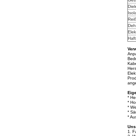
Ges
Diel
Isol
Reiß
Deh
Elek
Haft
Ver
Anpa
Bedr
Kab
Hers
Elek
Pro
ang
Eig
* He
* Ho
* We
* Sä
* Au
Unse
1. F