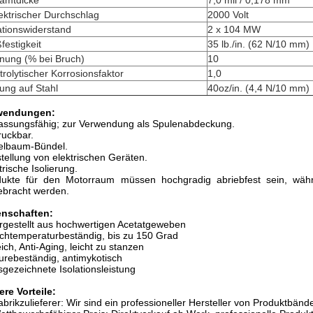
amtdicke
7,0 mil / 0,178 mm
ektrischer Durchschlag
2000 Volt
ationswiderstand
2 x 104 MW
festigkeit
35 lb./in. (62 N/10 mm)
nung (% bei Bruch)
10
trolytischer Korrosionsfaktor
1,0
ung auf Stahl
40oz/in. (4,4 N/10 mm)
wendungen:
ssungsfähig; zur Verwendung als Spulenabdeckung.
uckbar.
elbaum-Bündel.
tellung von elektrischen Geräten.
trische Isolierung.
dukte für den Motorraum müssen hochgradig abriebfest sein, wä
ebracht werden.
enschaften:
rgestellt aus hochwertigen Acetatgeweben
chtemperaturbeständig, bis zu 150 Grad
ich, Anti-Aging, leicht zu stanzen
urebeständig, antimykotisch
sgezeichnete Isolationsleistung
re Vorteile:
abrikzulieferer: Wir sind ein professioneller Hersteller von Produktbänd