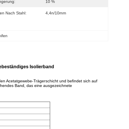
ngerung:
10 %
en Nach Stahl:
4,4n/10mm
eifen
ebeständiges Isolierband
den Acetatgewebe-Trägerschicht und befindet sich auf
echendes Band, das eine ausgezeichnete