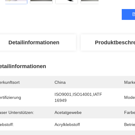
B
Detailinformationen
Produktbeschr
etailinformationen
rkunftsort
China
Mark
ISO9001,ISO14001,IATF 
rtifizierung
Mode
16949
aser Unterstützen:
Acetatgewebe
Farbe
ebstoff:
Acrylklebstoff
Betri