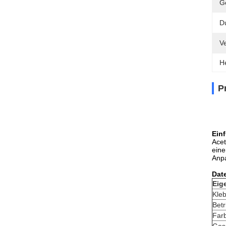
G
D
V
H
P
Ein
Acet
eine
Anpa
Date
Eig
Kleb
Bet
Far