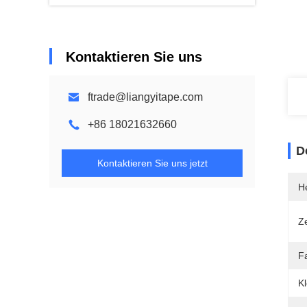
Kontaktieren Sie uns
ftrade@liangyitape.com
+86 18021632660
D
Kontaktieren Sie uns jetzt
He
Ze
F
Kl