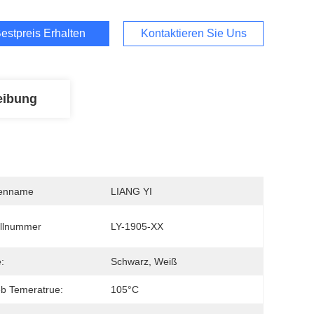
estpreis Erhalten
Kontaktieren Sie Uns
eibung
enname
LIANG YI
llnummer
LY-1905-XX
:
Schwarz, Weiß
eb Temeratrue:
105°C