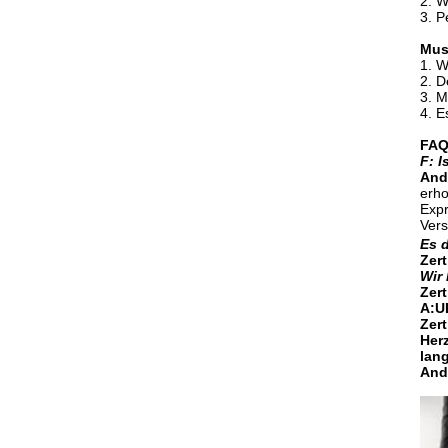
2. W
3. P
Must
1. W
2. D
3. M
4. E
FAQ
F: I
Ande
erho
Expr
Vers
Es 
Zert
Wir
Zert
A:
U
Zert
Her
lan
Ande